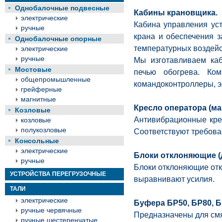
Однобалочные подвесные
Кабины крановщика.
электрические
Кабина управления ус
ручные
крана и обеспечения 
Однобалочные опорные
температурных воздейс
электрические
ручные
Мы изготавливаем ка
Мостовые
печью обогрева. Ком
общепромышленные
командоконтроллеры, эл
грейферные
магнитные
Кресло оператора (ма
Козловые
Антивибрационные крес
козловые
полукозловые
Соответствуют требова
Консольные
электрические
Блоки отклоняющие (
ручные
Блоки отклоняющие отк
УСТРОЙСТВА ПЕРЕГРУЗОЧНЫЕ
выравнивают усилия.
ТАЛИ
электрические
Буфера БР50, БР80, Б
ручные червячные
Предназначены для смя
ручные шестеренчатые